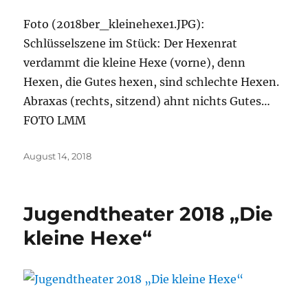
Foto (2018ber_kleinehexe1.JPG):
Schlüsselszene im Stück: Der Hexenrat
verdammt die kleine Hexe (vorne), denn
Hexen, die Gutes hexen, sind schlechte Hexen.
Abraxas (rechts, sitzend) ahnt nichts Gutes…
FOTO LMM
Veröffentlicht
August 14, 2018
am
Jugendtheater 2018 „Die
kleine Hexe“