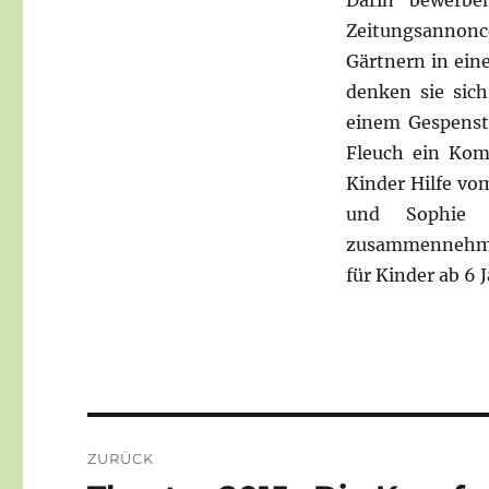
Darin bewerbe
Zeitungsannonce
Gärtnern in ein
denken sie sich
einem Gespenst
Fleuch ein Komp
Kinder Hilfe v
und Sophie 
zusammennehmen
für Kinder ab 6 
Beitragsnavigation
ZURÜCK