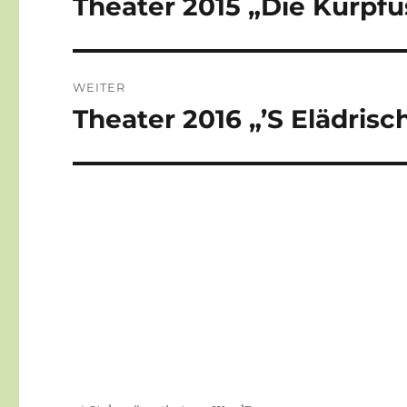
Theater 2015 „Die Kurpfu
Vorheriger
Beitrag:
WEITER
Theater 2016 „’S Elädrisc
Nächster
Beitrag: