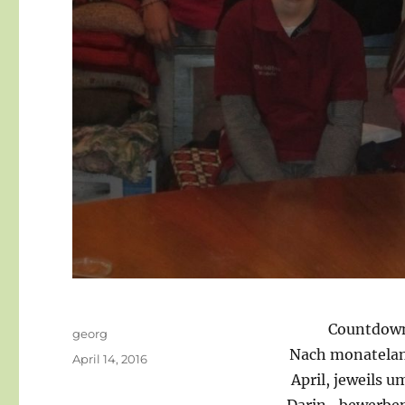
Countdown
Autor
georg
Nach monatelang
Veröffentlicht
April 14, 2016
am
April, jeweils 