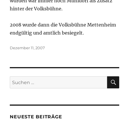
wurden war immer noch Mühldorf als Zusatz
hinter der Volksbühne.
2008 wurde dann die Volksbühne Mettenheim
endgültig und amtlich besiegelt.
Veröffentlicht
Dezember 11, 2007
am
SU
Suchen
nach:
NEUESTE BEITRÄGE