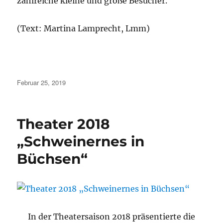
zahlreiche kleine und große Besucher.
(Text: Martina Lamprecht, Lmm)
Veröffentlicht
Februar 25, 2019
am
Theater 2018
„Schweinernes in
Büchsen“
In der Theatersaison 2018 präsentierte die