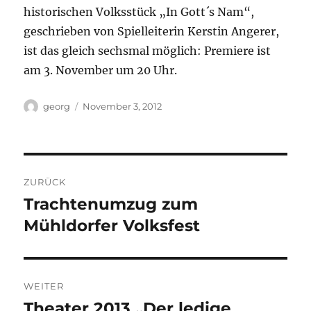
historischen Volksstück „In Gott´s Nam“,
geschrieben von Spielleiterin Kerstin Angerer,
ist das gleich sechsmal möglich: Premiere ist
am 3. November um 20 Uhr.
Autor
Veröffentlicht
georg
November 3, 2012
am
Beitragsnavigation
ZURÜCK
Trachtenumzug zum
Vorheriger
Beitrag:
Mühldorfer Volksfest
WEITER
Theater 2013 „Der ledige
Nächster