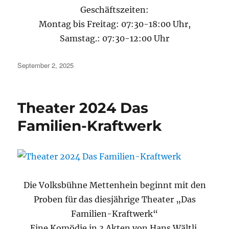
Geschäftszeiten:
Montag bis Freitag: 07:30-18:00 Uhr,
Samstag.: 07:30-12:00 Uhr
Veröffentlicht
September 2, 2025
am
Theater 2024 Das
Familien-Kraftwerk
Die Volksbühne Mettenhein beginnt mit den
Proben für das diesjährige Theater „Das
Familien-Kraftwerk“
Eine Komödie in 3 Akten von Hans Wältli.