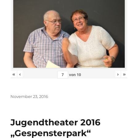
«
‹
›
»
von
10
Veröffentlicht
November 23, 2016
am
Jugendtheater 2016
„Gespensterpark“