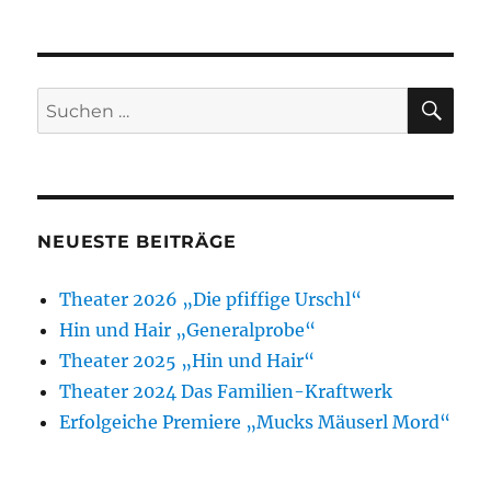
VOR
NÄC
der
HERI
HSTE
GE
SEIT
Beiträge
SEIT
E
E
SU
Suchen
nach:
NEUESTE BEITRÄGE
Theater 2026 „Die pfiffige Urschl“
Hin und Hair „Generalprobe“
Theater 2025 „Hin und Hair“
Theater 2024 Das Familien-Kraftwerk
Erfolgeiche Premiere „Mucks Mäuserl Mord“