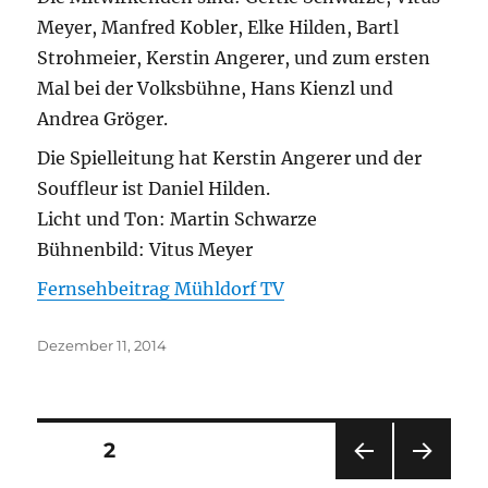
Meyer, Manfred Kobler, Elke Hilden, Bartl
Strohmeier, Kerstin Angerer, und zum ersten
Mal bei der Volksbühne, Hans Kienzl und
Andrea Gröger.
Die Spielleitung hat Kerstin Angerer und der
Souffleur ist Daniel Hilden.
Licht und Ton: Martin Schwarze
Bühnenbild: Vitus Meyer
Fernsehbeitrag Mühldorf TV
Veröffentlicht
Dezember 11, 2014
am
Seitennummerierung
SEITE
2