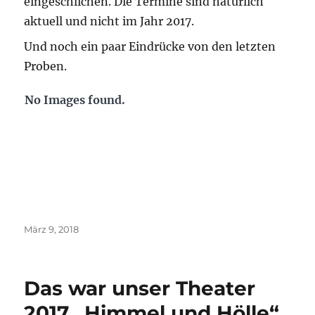
eingeschlichen. Die Termine sind natürlich
aktuell und nicht im Jahr 2017.
Und noch ein paar Eindrücke von den letzten
Proben.
No Images found.
Veröffentlicht
März 9, 2018
am
Das war unser Theater
2017 „Himmel und Hölle“