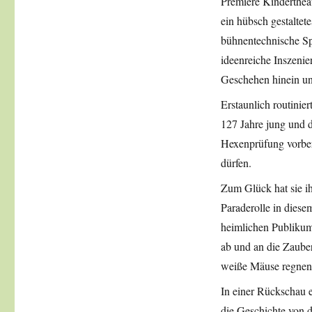
Premiere Kinderthea
ein hübsch gestalte
bühnentechnische Spe
ideenreiche Inszenie
Geschehen hinein un
Erstaunlich routinier
127 Jahre jung und d
Hexenprüfung vorber
dürfen.
Zum Glück hat sie ih
Paraderolle in dies
heimlichen Publikums
ab und an die Zaube
weiße Mäuse regnen 
In einer Rückschau e
die Geschichte von 