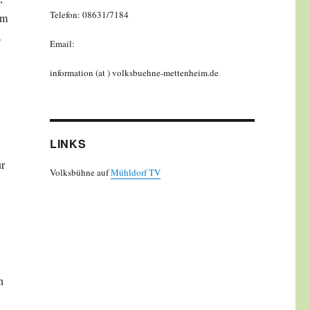
Telefon: 08631/7184
om
s
Email:
information (at ) volksbuehne-mettenheim.de
LINKS
ur
Volksbühne auf
Mühldorf TV
n