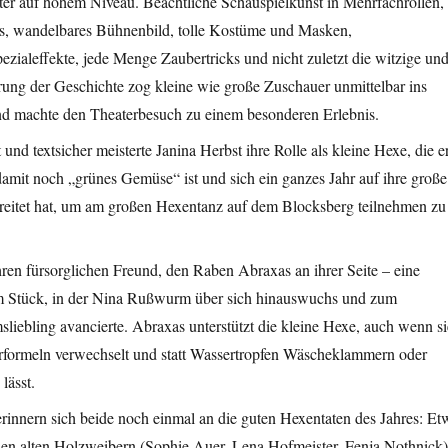
ter auf hohem Niveau. Beachtliche Schauspielkunst in Mehrfachrollen,
tes, wandelbares Bühnenbild, tolle Kostüme und Masken,
zialeffekte, jede Menge Zaubertricks und nicht zuletzt die witzige un
rung der Geschichte zog kleine wie große Zuschauer unmittelbar ins
d machte den Theaterbesuch zu einem besonderen Erlebnis.
t und textsicher meisterte Janina Herbst ihre Rolle als kleine Hexe, die er
amit noch „grünes Gemüse“ ist und sich ein ganzes Jahr auf ihre große
eitet hat, um am großen Hexentanz auf dem Blocksberg teilnehmen zu
ren fürsorglichen Freund, den Raben Abraxas an ihrer Seite – eine
em Stück, in der Nina Rußwurm über sich hinauswuchs und zum
liebling avancierte. Abraxas unterstützt die kleine Hexe, auch wenn si
rformeln verwechselt und statt Wassertropfen Wäscheklammern oder
lässt.
rinnern sich beide noch einmal an die guten Hexentaten des Jahres: Et
den alten Holzweibern (Sophie Auer, Lena Hofmeister, Fenja Nothnick)