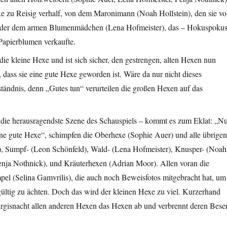
xe zu Reisig verhalf, von dem Maronimann (Noah Hollstein), den sie v
 oder dem armen Blumenmädchen (Lena Hofmeister), das – Hokuspoku
Papierblumen verkaufte.
die kleine Hexe und ist sich sicher, den gestrengen, alten Hexen nun
dass sie eine gute Hexe geworden ist. Wäre da nur nicht dieses
tändnis, denn „Gutes tun“ verurteilen die großen Hexen auf das
die herausragendste Szene des Schauspiels – kommt es zum Eklat: „N
ine gute Hexe“, schimpfen die Oberhexe (Sophie Auer) und alle übrigen
), Sumpf- (Leon Schönfeld), Wald- (Lena Hofmeister), Knusper- (Noah
enja Nothnick), und Kräuterhexen (Adrian Moor). Allen voran die
l (Selina Gamvrilis), die auch noch Beweisfotos mitgebracht hat, um
ültig zu ächten. Doch das wird der kleinen Hexe zu viel. Kurzerhand
purgisnacht allen anderen Hexen das Hexen ab und verbrennt deren Bese