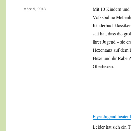
Veröffentlicht
März 9, 2018
Mit 10 Kindern und 
am
Volksbühne Mettenhe
Kinderbuchklassiker 
satt hat, dass die g
ihrer Jugend – sie er
Hexentanz auf dem B
Hexe und ihr Rabe A
Oberhexen.
Flyer Jugendtheater 
Leider hat sich ein 