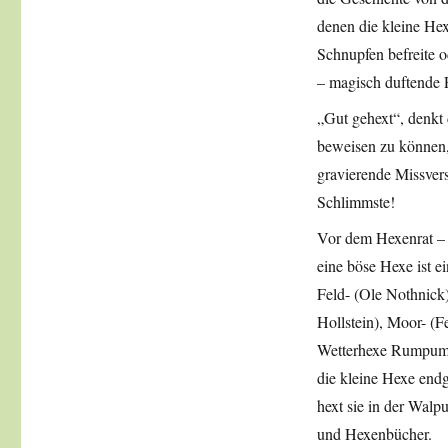
denen die kleine He
Schnupfen befreite
– magisch duftende 
„Gut gehext“, denkt 
beweisen zu können, 
gravierende Missvers
Schlimmste!
Vor dem Hexenrat – 
eine böse Hexe ist e
Feld- (Ole Nothnick
Hollstein), Moor- (F
Wetterhexe Rumpumpe
die kleine Hexe endg
hext sie in der Wal
und Hexenbücher.