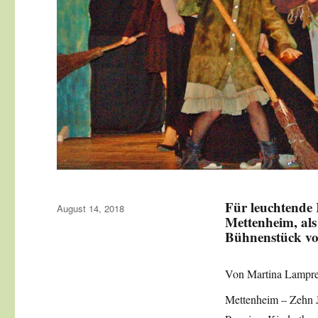
Für leuchtende
Veröffentlicht
August 14, 2018
Mettenheim, als
am
Bühnenstück von
Von Martina Lampre
Mettenheim – Zehn J