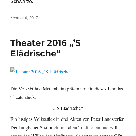
Schwarze.
Veröffentlicht
Februar 6, 2017
am
Theater 2016 „’S
Elädrische“
Die Volksbühne Mettenheim präsentierte in dieses Jahr das
Theaterstück.
„’S Elädrische“
Ein lustiges Volksstück in drei Akten von Peter Landstorfer.
Der Jungbauer Sixt bricht mit alten Traditionen und will,
gegen den Willen der Altbäuerin, als erster im ganzen Gäu