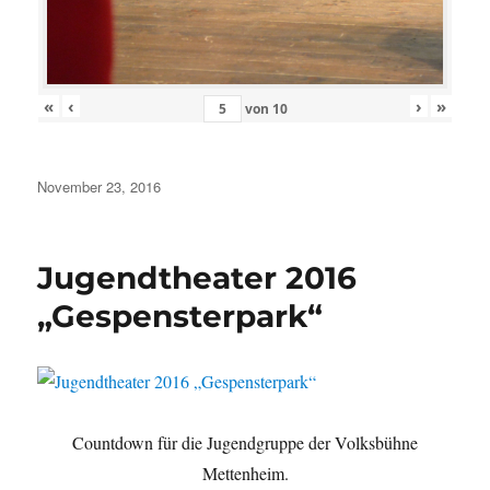
«
‹
›
»
von
10
Veröffentlicht
November 23, 2016
am
Jugendtheater 2016
„Gespensterpark“
Countdown für die Jugendgruppe der Volksbühne
Mettenheim.