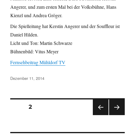
Angerer, und zum ersten Mal bei der Volksbühne, Hans
Kienzl und Andrea Gröger.
Die Spielleitung hat Kerstin Angerer und der Souffleur ist
Daniel Hilden.
Licht und Ton: Martin Schwarze
Bühnenbild: Vitus Meyer
Fernsehbeitrag Mühldorf TV
Veröffentlicht
Dezember 11, 2014
am
Seitennummerierung
SEITE
2
VOR
NÄC
der
HERI
HSTE
GE
SEIT