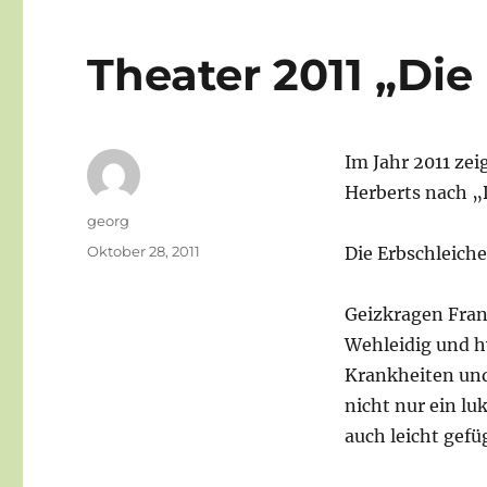
Theater 2011 „Die
Im Jahr 2011 ze
Herberts nach „
Autor
georg
Veröffentlicht
Oktober 28, 2011
Die Erbschleiche
am
Geizkragen Fran
Wehleidig und h
Krankheiten und 
nicht nur ein l
auch leicht gef