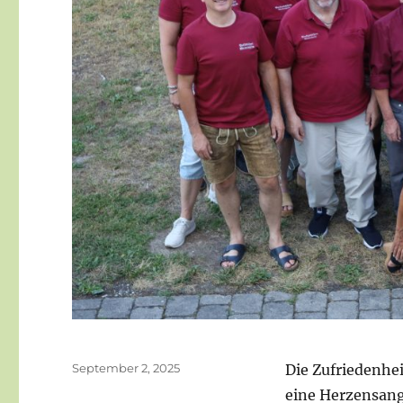
Veröffentlicht
September 2, 2025
Die Zufriedenhei
am
eine Herzensang