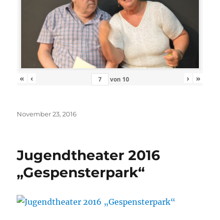
«
‹
›
»
von
10
Veröffentlicht
November 23, 2016
am
Jugendtheater 2016
„Gespensterpark“