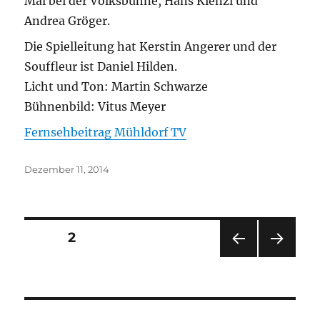
Mal bei der Volksbühne, Hans Kienzl und
Andrea Gröger.
Die Spielleitung hat Kerstin Angerer und der
Souffleur ist Daniel Hilden.
Licht und Ton: Martin Schwarze
Bühnenbild: Vitus Meyer
Fernsehbeitrag Mühldorf TV
Veröffentlicht
Dezember 11, 2014
am
Seitennummerierung
SEITE
2
VOR
NÄC
der
HERI
HSTE
GE
SEIT
Beiträge
SEIT
E
E