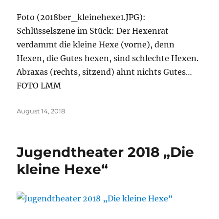
Foto (2018ber_kleinehexe1.JPG):
Schlüsselszene im Stück: Der Hexenrat
verdammt die kleine Hexe (vorne), denn
Hexen, die Gutes hexen, sind schlechte Hexen.
Abraxas (rechts, sitzend) ahnt nichts Gutes…
FOTO LMM
Veröffentlicht
August 14, 2018
am
Jugendtheater 2018 „Die
kleine Hexe“