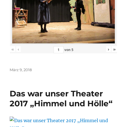
«
‹
›
»
von
5
Veröffentlicht
März 9, 2018
am
Das war unser Theater
2017 „Himmel und Hölle“