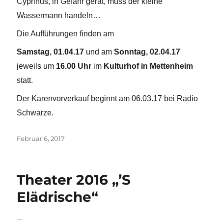
Cyprinus, in Gefahr gerät, muss der kleine
Wassermann handeln…
Die Aufführungen finden am
Samstag, 01.04.17
und am
Sonntag, 02.04.17
jeweils um
16.00 Uhr
im
Kulturhof in Mettenheim
statt.
Der Karenvorverkauf beginnt am 06.03.17 bei Radio
Schwarze.
Veröffentlicht
Februar 6, 2017
am
Theater 2016 „’S
Elädrische“