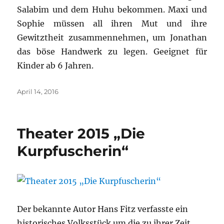
Salabim und dem Huhu bekommen. Maxi und
Sophie müssen all ihren Mut und ihre
Gewitztheit zusammennehmen, um Jonathan
das böse Handwerk zu legen. Geeignet für
Kinder ab 6 Jahren.
Veröffentlicht
April 14, 2016
am
Theater 2015 „Die
Kurpfuscherin“
Der bekannte Autor Hans Fitz verfasste ein
historisches Volksstück um die zu ihrer Zeit