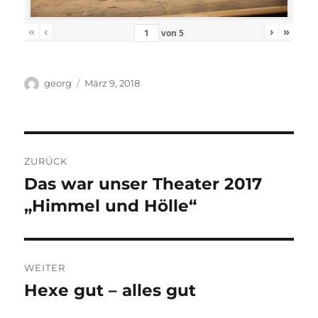
«
‹
›
»
von
5
Autor
Veröffentlicht
georg
März 9, 2018
am
Beitragsnavigation
ZURÜCK
Das war unser Theater 2017
Vorheriger
Beitrag:
„Himmel und Hölle“
WEITER
Hexe gut – alles gut
Nächster
Beitrag: