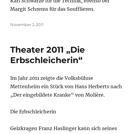
Karl Schwarze für die Technik, ebenso bei
Margit Schrems für das Soufflieren.
Veröffentlicht
November 2, 2011
am
Theater 2011 „Die
Erbschleicherin“
Im Jahr 2011 zeigte die Volksbühne
Mettenheim ein Stück von Hans Herberts nach
„Der eingebildete Kranke“ von Molière.
Die Erbschleicherin
Geizkragen Franz Haslinger kann sich seines