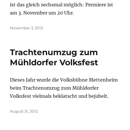
ist das gleich sechsmal möglich: Premiere ist
am 3. November um 20 Uhr.
Veröffentlicht
November 3, 2012
am
Trachtenumzug zum
Mühldorfer Volksfest
Dieses Jahr wurde die Volksbühne Mettenheim
beim Trachtenumzug zum Mühldorfer
Volksfest vielmals beklatscht und bejubelt.
Veröffentlicht
August 31, 2012
am