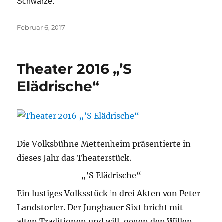
Schwarze.
Veröffentlicht
Februar 6, 2017
am
Theater 2016 „’S
Elädrische“
Die Volksbühne Mettenheim präsentierte in
dieses Jahr das Theaterstück.
„’S Elädrische“
Ein lustiges Volksstück in drei Akten von Peter
Landstorfer. Der Jungbauer Sixt bricht mit
alten Traditionen und will, gegen den Willen