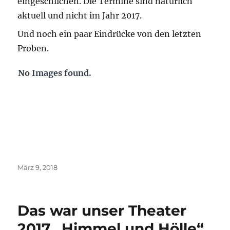
eingeschlichen. Die Termine sind natürlich
aktuell und nicht im Jahr 2017.
Und noch ein paar Eindrücke von den letzten
Proben.
No Images found.
Veröffentlicht
März 9, 2018
am
Das war unser Theater
2017 „Himmel und Hölle“