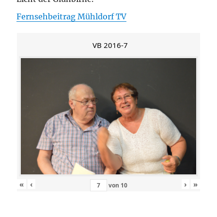
Fernsehbeitrag Mühldorf TV
VB 2016-7
«
‹
›
»
von
10