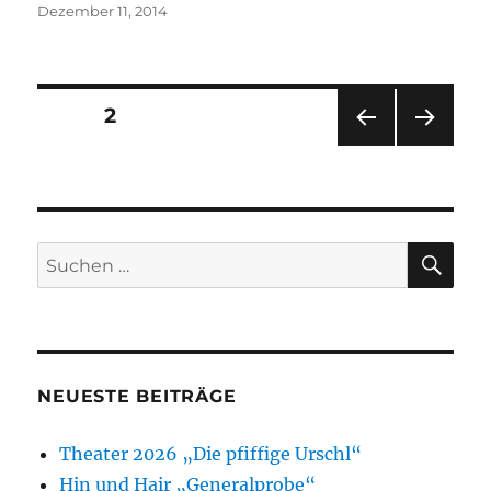
Veröffentlicht
Dezember 11, 2014
am
Seitennummerierung
SEITE
2
VOR
NÄC
der
HERI
HSTE
GE
SEIT
Beiträge
SEIT
E
E
SU
Suchen
nach:
NEUESTE BEITRÄGE
Theater 2026 „Die pfiffige Urschl“
Hin und Hair „Generalprobe“