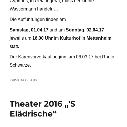
Cyprinus, in Gefahr gerät, muss der kleine
Wassermann handeln…
Die Aufführungen finden am
Samstag, 01.04.17
und am
Sonntag, 02.04.17
jeweils um
16.00 Uhr
im
Kulturhof in Mettenheim
statt.
Der Karenvorverkauf beginnt am 06.03.17 bei Radio
Schwarze.
Veröffentlicht
Februar 6, 2017
am
Theater 2016 „’S
Elädrische“