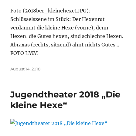
Foto (2018ber_kleinehexe1.JPG):
Schlüsselszene im Stück: Der Hexenrat
verdammt die kleine Hexe (vorne), denn
Hexen, die Gutes hexen, sind schlechte Hexen.
Abraxas (rechts, sitzend) ahnt nichts Gutes…
FOTO LMM
Veröffentlicht
August 14, 2018
am
Jugendtheater 2018 „Die
kleine Hexe“