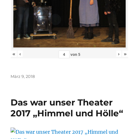
«
‹
›
»
von
5
Veröffentlicht
März 9, 2018
am
Das war unser Theater
2017 „Himmel und Hölle“