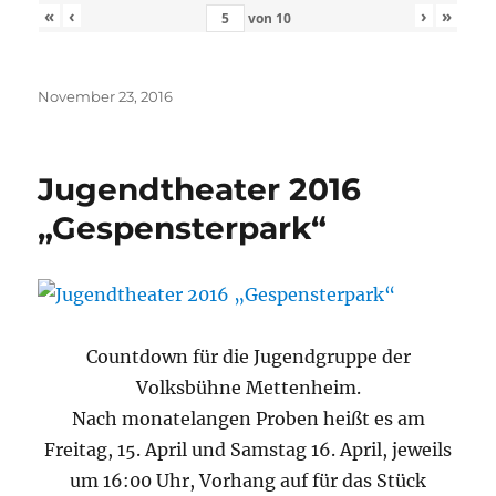
«
‹
›
»
von
10
Veröffentlicht
November 23, 2016
am
Jugendtheater 2016
„Gespensterpark“
Countdown für die Jugendgruppe der
Volksbühne Mettenheim.
Nach monatelangen Proben heißt es am
Freitag, 15. April und Samstag 16. April, jeweils
um 16:00 Uhr, Vorhang auf für das Stück