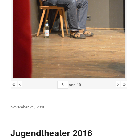
«
‹
›
»
von
10
Veröffentlicht
November 23, 2016
am
Jugendtheater 2016