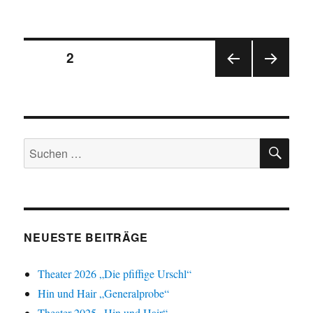
am
Seitennummerierung
SEITE
2
VOR
NÄC
der
HERI
HSTE
GE
SEIT
Beiträge
SEIT
E
E
SU
Suchen
nach:
NEUESTE BEITRÄGE
Theater 2026 „Die pfiffige Urschl“
Hin und Hair „Generalprobe“
Theater 2025 „Hin und Hair“