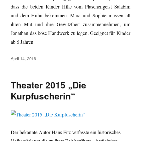
dass die beiden Kinder Hilfe vom Flaschengeist Salabim
und dem Huhu bekommen. Maxi und Sophie müssen all
ihren Mut und ihre Gewitztheit zusammennehmen, um
Jonathan das böse Handwerk zu legen. Geeignet für Kinder
ab 6 Jahren.
Veröffentlicht
April 14, 2016
am
Theater 2015 „Die
Kurpfuscherin“
Der bekannte Autor Hans Fitz verfasste ein historisches
Volksstück um die zu ihrer Zeit berühmt – berüchtigte