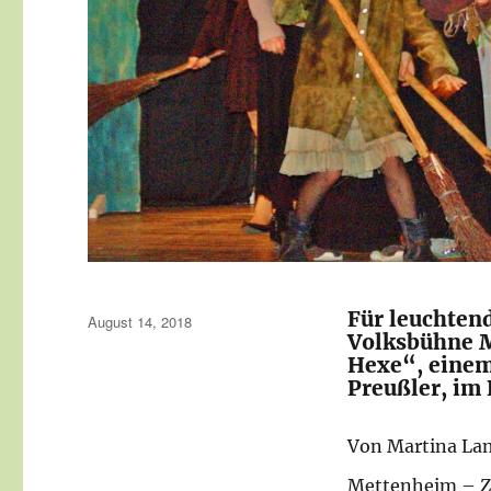
Für leuchten
Veröffentlicht
August 14, 2018
Volksbühne M
am
Hexe“, einem
Preußler, im 
Von Martina La
Mettenheim – Z