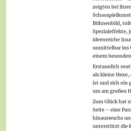
zeigten bei ihr
Schauspielkunst
Bühnenbild, to
Spezialeffekte, 
ideenreiche Ins
unmittelbar ins
einem besondere
Erstaunlich rout
als kleine Hexe,
ist und sich ein
um am großen He
Zum Glück hat si
Seite – eine Par
hinauswuchs und
unterstützt die 