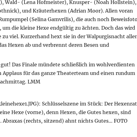
), Wald- (Lena Hofmeister), Knusper- (Noah Hollstein),
thnick), und Kräuterhexen (Adrian Moor). Allen voran
Rumpumpel (Selina Gamvrilis), die auch noch Beweisfot
 um die kleine Hexe endgültig zu ächten. Doch das wird
 zu viel. Kurzerhand hext sie in der Walpurgisnacht alle
as Hexen ab und verbrennt deren Besen und
 gut! Das Finale mündete schließlich im wohlverdienten
n Applaus für das ganze Theaterteam und einen rundum
Nachmittag. LMM
leinehexe1.JPG): Schlüsselszene im Stück: Der Hexenrat
eine Hexe (vorne), denn Hexen, die Gutes hexen, sind
. Abraxas (rechts, sitzend) ahnt nichts Gutes… FOTO