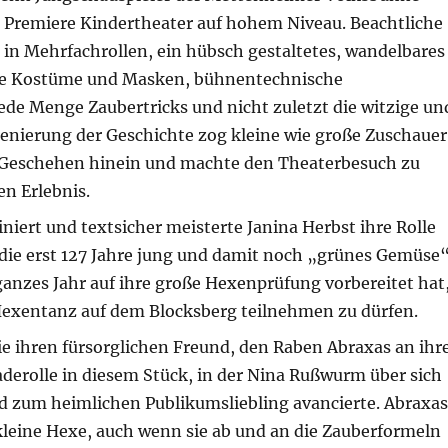
er Premiere Kindertheater auf hohem Niveau. Beachtliche
 in Mehrfachrollen, ein hübsch gestaltetes, wandelbares
lle Kostüme und Masken, bühnentechnische
jede Menge Zaubertricks und nicht zuletzt die witzige un
zenierung der Geschichte zog kleine wie große Zuschauer
 Geschehen hinein und machte den Theaterbesuch zu
n Erlebnis.
iniert und textsicher meisterte Janina Herbst ihre Rolle
 die erst 127 Jahre jung und damit noch „grünes Gemüse
 ganzes Jahr auf ihre große Hexenprüfung vorbereitet hat
xentanz auf dem Blocksberg teilnehmen zu dürfen.
e ihren fürsorglichen Freund, den Raben Abraxas an ihr
aderolle in diesem Stück, in der Nina Rußwurm über sich
 zum heimlichen Publikumsliebling avancierte. Abraxas
kleine Hexe, auch wenn sie ab und an die Zauberformeln