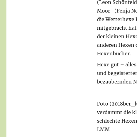
(Leon Schönfeld
Moor- (Fenja No
die Wetterhexe 
mitgebracht hat,
der kleinen Hexe
anderen Hexen d
Hexenbücher.
Hexe gut – alles
und begeisterte
bezaubernden 
Foto (2018ber_k
verdammt die kl
schlechte Hexen
LMM