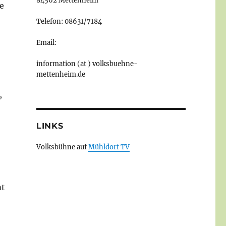
84562 Mettenheim
e
Telefon: 08631/7184
Email:
information (at ) volksbuehne-
mettenheim.de
,
LINKS
Volksbühne auf
Mühldorf TV
mt