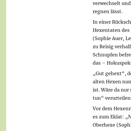
verwechselt un
regnen lässt.
In einer Rücksch
Hexentaten des 
(Sophie Auer, L
zu Reisig verha
Schnupfen befr
das – Hokuspoku
„Gut gehext“, de
alten Hexen nun
ist. Wäre da nur
tun“ verurteile
Vor dem Hexenra
es zum Eklat: „N
Oberhexe (Sophi