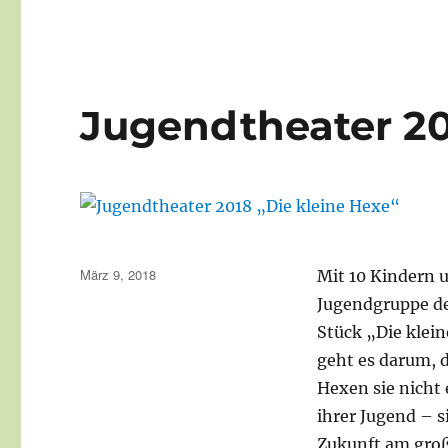
Jugendtheater 20
Veröffentlicht
März 9, 2018
Mit 10 Kindern u
am
Jugendgruppe d
Stück „Die klei
geht es darum, d
Hexen sie nicht
ihrer Jugend – si
Zukunft am groß