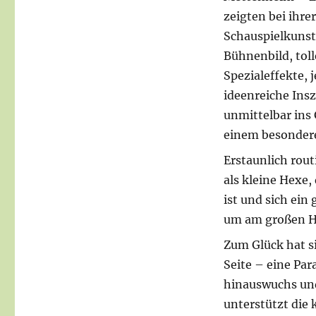
zeigten bei ihr
Schauspielkunst
Bühnenbild, to
Spezialeffekte, 
ideenreiche Ins
unmittelbar ins
einem besondere
Erstaunlich rout
als kleine Hexe,
ist und sich ein
um am großen He
Zum Glück hat si
Seite – eine Par
hinauswuchs und
unterstützt die 