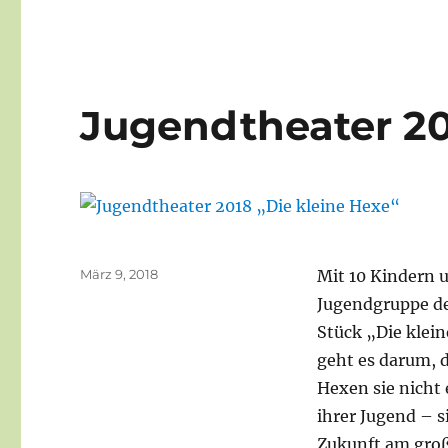
Jugendtheater 20
Veröffentlicht
März 9, 2018
Mit 10 Kindern u
am
Jugendgruppe d
Stück „Die klei
geht es darum, d
Hexen sie nicht
ihrer Jugend – si
Zukunft am groß