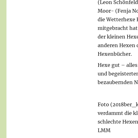
(Leon Schönfeld
Moor- (Fenja No
die Wetterhexe 
mitgebracht hat,
der kleinen Hexe
anderen Hexen d
Hexenbücher.
Hexe gut – alles
und begeisterte
bezaubernden 
Foto (2018ber_k
verdammt die kl
schlechte Hexen
LMM