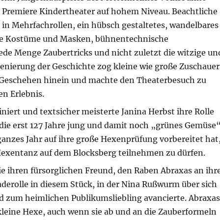
er Premiere Kindertheater auf hohem Niveau. Beachtliche
 in Mehrfachrollen, ein hübsch gestaltetes, wandelbares
lle Kostüme und Masken, bühnentechnische
jede Menge Zaubertricks und nicht zuletzt die witzige un
zenierung der Geschichte zog kleine wie große Zuschauer
 Geschehen hinein und machte den Theaterbesuch zu
n Erlebnis.
iniert und textsicher meisterte Janina Herbst ihre Rolle
 die erst 127 Jahre jung und damit noch „grünes Gemüse
 ganzes Jahr auf ihre große Hexenprüfung vorbereitet hat
xentanz auf dem Blocksberg teilnehmen zu dürfen.
e ihren fürsorglichen Freund, den Raben Abraxas an ihr
aderolle in diesem Stück, in der Nina Rußwurm über sich
 zum heimlichen Publikumsliebling avancierte. Abraxas
kleine Hexe, auch wenn sie ab und an die Zauberformeln