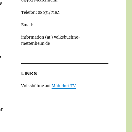
84562 Mettenheim
e
Telefon: 08631/7184
Email:
information (at ) volksbuehne-
mettenheim.de
,
LINKS
Volksbühne auf
Mühldorf TV
mt