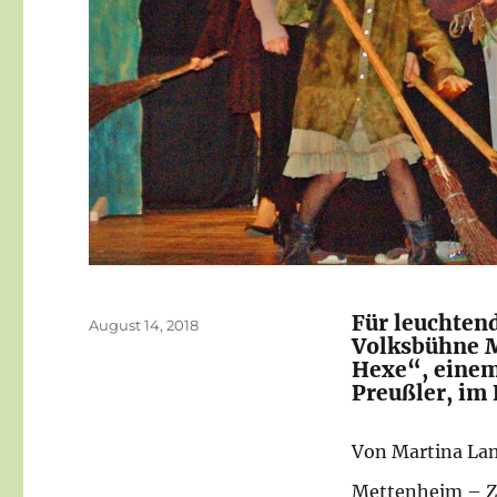
Für leuchten
Veröffentlicht
August 14, 2018
Volksbühne M
am
Hexe“, einem
Preußler, im 
Von Martina La
Mettenheim – Z