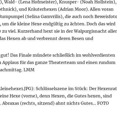
), Wald- (Lena Hofmeister), Knusper- (Noah Hollstein),
thnick), und Kräuterhexen (Adrian Moor). Allen voran
Rumpumpel (Selina Gamvrilis), die auch noch Beweisfot
 um die kleine Hexe endgültig zu ächten. Doch das wird
 zu viel. Kurzerhand hext sie in der Walpurgisnacht alle
as Hexen ab und verbrennt deren Besen und
 gut! Das Finale mündete schließlich im wohlverdienten
n Applaus für das ganze Theaterteam und einen rundum
Nachmittag. LMM
leinehexe1.JPG): Schlüsselszene im Stück: Der Hexenrat
eine Hexe (vorne), denn Hexen, die Gutes hexen, sind
. Abraxas (rechts, sitzend) ahnt nichts Gutes… FOTO