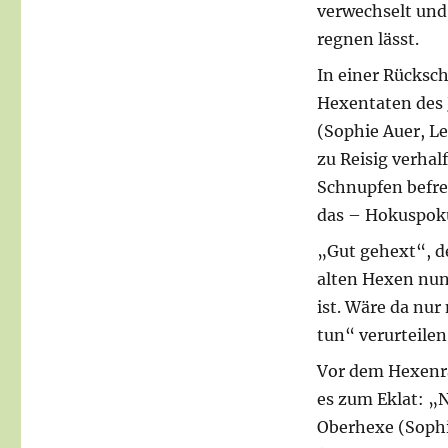
verwechselt un
regnen lässt.
In einer Rücksch
Hexentaten des 
(Sophie Auer, L
zu Reisig verha
Schnupfen befr
das – Hokuspoku
„Gut gehext“, de
alten Hexen nun
ist. Wäre da nur
tun“ verurteile
Vor dem Hexenra
es zum Eklat: „N
Oberhexe (Sophi