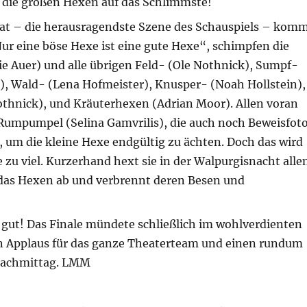
n die großen Hexen auf das Schlimmste!
t – die herausragendste Szene des Schauspiels – kom
ur eine böse Hexe ist eine gute Hexe“, schimpfen die
e Auer) und alle übrigen Feld- (Ole Nothnick), Sumpf-
), Wald- (Lena Hofmeister), Knusper- (Noah Hollstein),
thnick), und Kräuterhexen (Adrian Moor). Allen voran
Rumpumpel (Selina Gamvrilis), die auch noch Beweisfot
 um die kleine Hexe endgültig zu ächten. Doch das wird
 zu viel. Kurzerhand hext sie in der Walpurgisnacht alle
as Hexen ab und verbrennt deren Besen und
 gut! Das Finale mündete schließlich im wohlverdienten
n Applaus für das ganze Theaterteam und einen rundum
Nachmittag. LMM