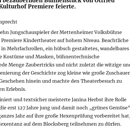
 bezaubernden Bühnenstück von Otfried
Kulturhof Premiere feierte.
mprecht
ehn Jungschauspieler der Mettenheimer Volksbühne
er Premiere Kindertheater auf hohem Niveau. Beachtliche
 in Mehrfachrollen, ein hübsch gestaltetes, wandelbares
lle Kostüme und Masken, bühnentechnische
jede Menge Zaubertricks und nicht zuletzt die witzige un
zenierung der Geschichte zog kleine wie große Zuschauer
 Geschehen hinein und machte den Theaterbesuch zu
n Erlebnis.
iniert und textsicher meisterte Janina Herbst ihre Rolle
 die erst 127 Jahre jung und damit noch „grünes Gemüse
 ganzes Jahr auf ihre große Hexenprüfung vorbereitet hat
xentanz auf dem Blocksberg teilnehmen zu dürfen.