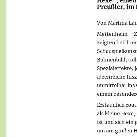
Hexe“, einem
Preußler, im 
Von Martina La
Mettenheim – Z
zeigten bei ihr
Schauspielkunst
Bühnenbild, to
Spezialeffekte, 
ideenreiche Ins
unmittelbar ins
einem besondere
Erstaunlich rout
als kleine Hexe,
ist und sich ein
um am großen He