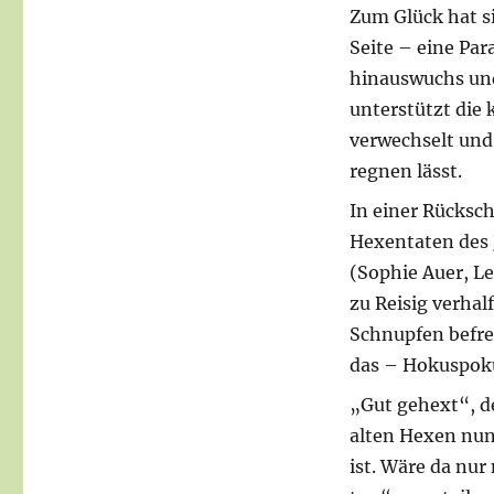
Zum Glück hat si
Seite – eine Par
hinauswuchs und
unterstützt die 
verwechselt un
regnen lässt.
In einer Rücksch
Hexentaten des 
(Sophie Auer, L
zu Reisig verha
Schnupfen befr
das – Hokuspoku
„Gut gehext“, de
alten Hexen nun
ist. Wäre da nur