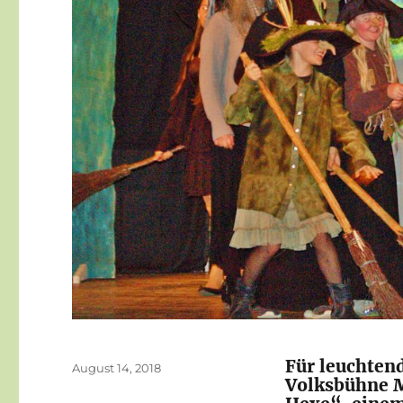
Für leuchten
Veröffentlicht
August 14, 2018
Volksbühne M
am