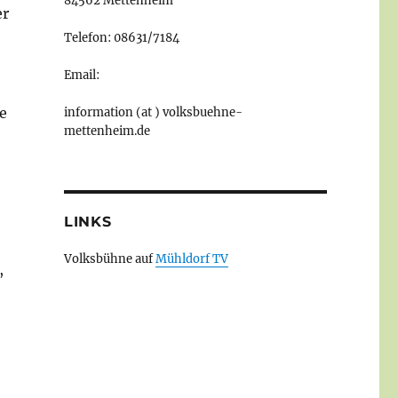
84562 Mettenheim
er
Telefon: 08631/7184
Email:
e
information (at ) volksbuehne-
mettenheim.de
LINKS
Volksbühne auf
Mühldorf TV
,