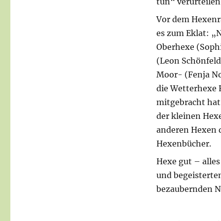
tun“ verurteile
Vor dem Hexenra
es zum Eklat: „N
Oberhexe (Sophi
(Leon Schönfeld
Moor- (Fenja No
die Wetterhexe 
mitgebracht hat,
der kleinen Hexe
anderen Hexen d
Hexenbücher.
Hexe gut – alles
und begeisterte
bezaubernden 