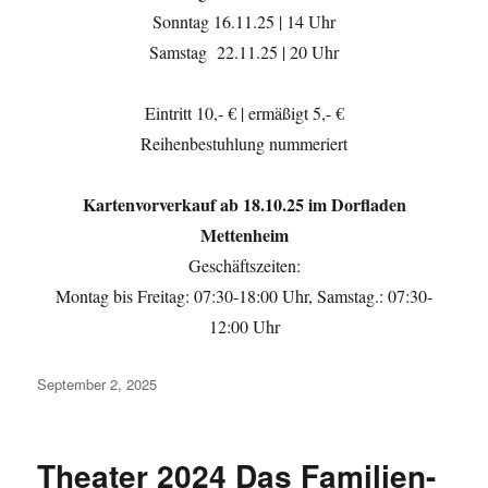
Sonntag 16.11.25 | 14 Uhr
Samstag 22.11.25 | 20 Uhr
Eintritt 10,- € | ermäßigt 5,- €
Reihenbestuhlung nummeriert
Kartenvorverkauf ab 18.10.25 im Dorfladen
Mettenheim
Geschäftszeiten:
Montag bis Freitag: 07:30-18:00 Uhr, Samstag.: 07:30-
12:00 Uhr
Veröffentlicht
September 2, 2025
am
Theater 2024 Das Familien-