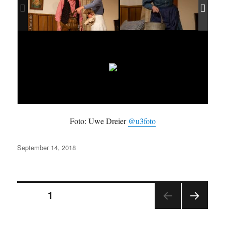
Foto: Uwe Dreier
@u3foto
Veröffentlicht
September 14, 2018
am
Seitennummerierung
SEITE
1
NÄC
der
HSTE