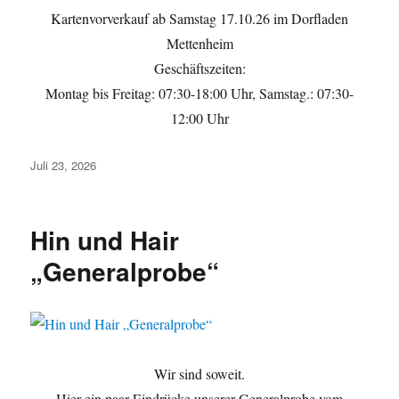
Kartenvorverkauf ab Samstag 17.10.26 im Dorfladen
Mettenheim
Geschäftszeiten:
Montag bis Freitag: 07:30-18:00 Uhr, Samstag.: 07:30-
12:00 Uhr
Veröffentlicht
Juli 23, 2026
am
Hin und Hair
„Generalprobe“
Wir sind soweit.
Hier ein paar Eindrücke unserer Generalprobe vom