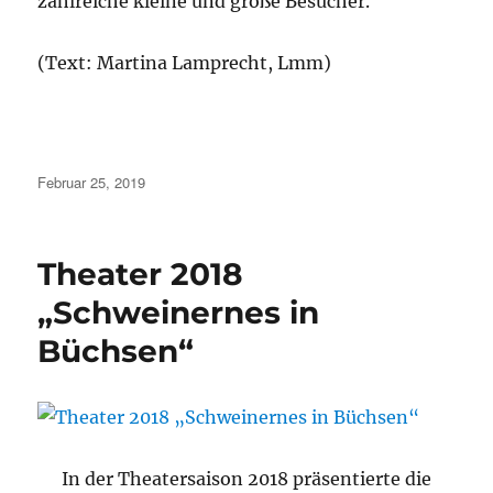
zahlreiche kleine und große Besucher.
(Text: Martina Lamprecht, Lmm)
Veröffentlicht
Februar 25, 2019
am
Theater 2018
„Schweinernes in
Büchsen“
In der Theatersaison 2018 präsentierte die